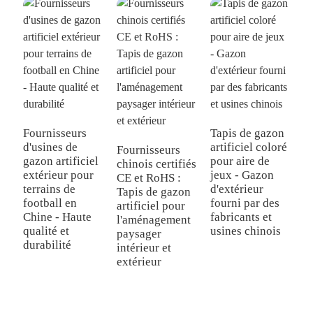
Fournisseurs
Tapis de gazon
d'usines de
artificiel coloré
Fournisseurs
T
gazon artificiel
pour aire de
chinois certifiés
p
extérieur pour
jeux - Gazon
CE et RoHS :
q
terrains de
d'extérieur
Tapis de gazon
-
football en
fourni par des
artificiel pour
e
Chine - Haute
fabricants et
l'aménagement
p
qualité et
usines chinois
paysager
o
durabilité
intérieur et
g
extérieur
d