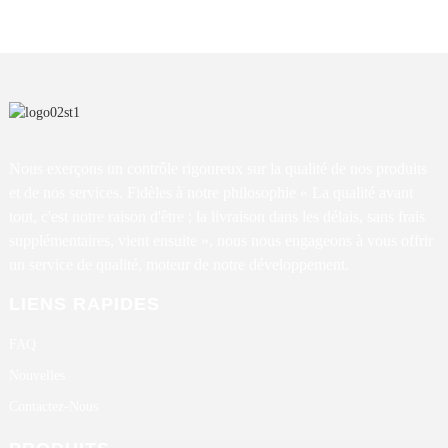
Nous exerçons un contrôle rigoureux sur la qualité de nos produits
et de nos services. Fidèles à notre philosophie « La qualité avant
tout, c'est notre raison d'être ; la livraison dans les délais, sans frais
supplémentaires, vient ensuite », nous nous engageons à vous offrir
un service de qualité, moteur de notre développement.
LIENS RAPIDES
FAQ
Nouvelles
Contactez-Nous