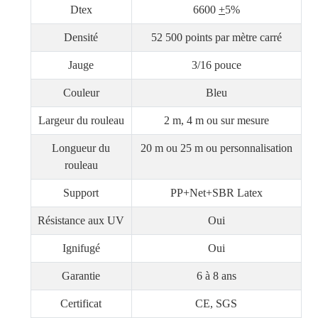
Dtex
6600
+
5%
3. Votre terrain de tennis en gazon
Densité
52 500 points par mètre carré
s'assèche-t-il rapidement ?
Tribunal Au Royaume-
Uni
Tribunal En Malaisie
Jauge
3/16 pouce
Couleur
Bleu
4. Quel sera le délai de livraison ?
Largeur du rouleau
2 m, 4 m ou sur mesure
Longueur du
20 m ou 25 m ou personnalisation
5. Facturerez-vous les échantillons et les
rouleau
frais d'expédition express ?
Support
PP+Net+SBR Latex
Résistance aux UV
Oui
Ignifugé
Oui
Garantie
6 à 8 ans
Certificat
CE, SGS