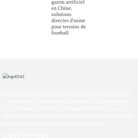
gazon artificiel
en Chine,
solutions
directes d'usine
pour terrains de
football
Nous exerçons un contrôle rigoureux sur la qualité de nos produits
et de nos services. Fidèles à notre philosophie « La qualité avant
tout, c'est notre raison d'être ; la livraison dans les délais, sans frais
supplémentaires, vient ensuite », nous nous engageons à vous offrir
un service de qualité, moteur de notre développement.
LIENS RAPIDES