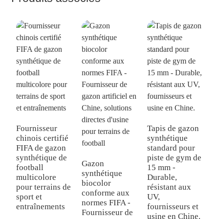
Fournisseur
Tapis de gazon
G
chinois certifié
synthétique
j
FIFA de gazon
standard pour
p
synthétique de
piste de gym de
e
Gazon
football
15 mm -
q
synthétique
multicolore
Durable,
s
biocolor
pour terrains de
résistant aux
d
conforme aux
sport et
UV,
f
normes FIFA -
entraînements
fournisseurs et
u
Fournisseur de
usine en Chine.
c