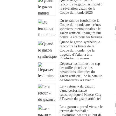
Quand le gazon naturel
rencontre le gazon artificiel :
la révélation gazon de la
Coupe du monde 2026
Du terrain de football de la
Coupe du monde aux arènes
sportives internationales : le
gazon artificiel inaugure une
nouvelle ère pour les terrains
de football.
Quand le gazon synthétique
rencontre la finale de la
Coupe du monde : de la
tragédie d’Atlanta à la
révolution du gazon
synthétique
Dépasser les limites : le cap
des mille matchs et les
possibilités illimitées du
gazon artificiel, de la bataille
de Monterrey à l'avenir
Le « retour » du gazon :
d'une performance
catastrophique à Kansas City
à l'avenir du gazon artificiel
Le « gazon » prend vie sur le
terrain de football :
l’évolution des tirs au but de