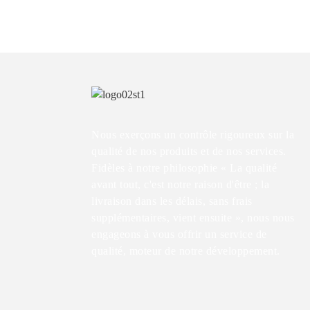
Nous exerçons un contrôle rigoureux sur la
qualité de nos produits et de nos services.
Fidèles à notre philosophie « La qualité
avant tout, c'est notre raison d'être ; la
livraison dans les délais, sans frais
supplémentaires, vient ensuite », nous nous
engageons à vous offrir un service de
qualité, moteur de notre développement.