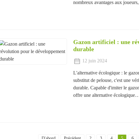
nombreux avantages aux joueurs, 
Gazon artificiel : une r
durable
12 juin 2024
L'alternative écologique : le gaz
substitut de pelouse, c'est une v
durable. Capable d'imiter le gazon 
offre une alternative écologique
D'abord
Précédent
2
3
4
5
6