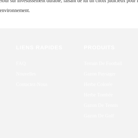
etour sur investissement durable, faisant de lui un choix judicieux pour l
'environnement.
LIENS RAPIDES
PRODUITS
FAQ
Terrain De Football
Nouvelles
Gazon Paysager
Contactez-Nous
Herbe Colorée
Herbe Tombée
Gazon De Tennis
Gazon De Golf