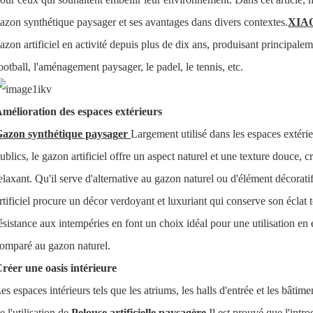
azon synthétique paysager et ses avantages dans divers contextes.
XIA
azon artificiel en activité depuis plus de dix ans, produisant principalem
ootball, l'aménagement paysager, le padel, le tennis, etc.
mélioration des espaces extérieurs
azon synthétique paysager
Largement utilisé dans les espaces extérieu
ublics, le gazon artificiel offre un aspect naturel et une texture douce, 
elaxant. Qu'il serve d'alternative au gazon naturel ou d'élément décora
rtificiel procure un décor verdoyant et luxuriant qui conserve son éclat t
ésistance aux intempéries en font un choix idéal pour une utilisation en 
omparé au gazon naturel.
réer une oasis intérieure
es espaces intérieurs tels que les atriums, les halls d'entrée et les bâ
e l'utilisation de
Pelouse artificielle paysagère
.
Il est prouvé que l'intr