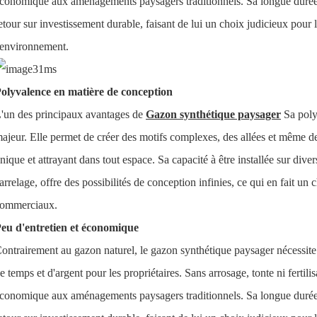
conomique aux aménagements paysagers traditionnels. Sa longue durée de
etour sur investissement durable, faisant de lui un choix judicieux pour l
'environnement.
olyvalence en matière de conception
'un des principaux avantages de
Gazon synthétique paysager
Sa poly
ajeur. Elle permet de créer des motifs complexes, des allées et même de
nique et attrayant dans tout espace. Sa capacité à être installée sur dive
arrelage, offre des possibilités de conception infinies, ce qui en fait un 
ommerciaux.
eu d'entretien et économique
ontrairement au gazon naturel, le gazon synthétique paysager nécessite 
e temps et d'argent pour les propriétaires. Sans arrosage, tonte ni fertilis
conomique aux aménagements paysagers traditionnels. Sa longue durée de