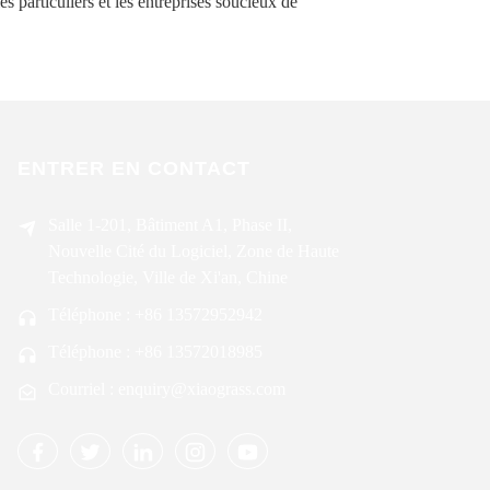
es particuliers et les entreprises soucieux de
ENTRER EN CONTACT
Salle 1-201, Bâtiment A1, Phase II,
Nouvelle Cité du Logiciel, Zone de Haute
Technologie, Ville de Xi'an, Chine
Téléphone : +86 13572952942
Téléphone : +86 13572018985
Courriel : enquiry@xiaograss.com