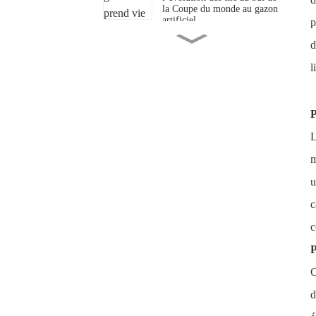
la Coupe du monde au gazon
artificiel
p
« Quand le « roi sans
d
couronne » foule le gazon
artificiel : la révolution des
l
prairies derrière la Coupe du
monde 2026 »
Quand le gazon artificiel
rencontre la Coupe du
P
monde : du blitz de 64
secondes à San Francisco à
L
l’avenir de la révolution du
gazon
m
De Philadelphie à la cour
intérieure : le « gazon » qui a
u
lancé la Coupe du monde
c
Au-delà du blitz de 71
secondes - La « bataille des
c
prairies » de la Coupe du
monde 2026
P
C
d