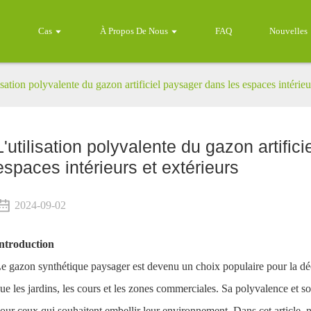
Cas
À Propos De Nous
FAQ
Nouvelles
isation polyvalente du gazon artificiel paysager dans les espaces intérieu
L'utilisation polyvalente du gazon artific
espaces intérieurs et extérieurs
2024-09-02
ntroduction
e gazon synthétique paysager est devenu un choix populaire pour la décor
ue les jardins, les cours et les zones commerciales. Sa polyvalence et so
our ceux qui souhaitent embellir leur environnement. Dans cet article, no