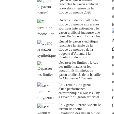
Quand le gazon naturel
rencontre le gazon artificiel :
g
la révélation gazon de la
Coupe du monde 2026
g
Du terrain de football de la
f
Coupe du monde aux arènes
sportives internationales : le
gazon artificiel inaugure une
nouvelle ère pour les terrains
A
de football.
Quand le gazon synthétique
rencontre la finale de la
G
Coupe du monde : de la
tragédie d’Atlanta à la
p
révolution du gazon
synthétique
Dépasser les limites : le cap
r
des mille matchs et les
possibilités illimitées du
a
gazon artificiel, de la bataille
de Monterrey à l'avenir
r
Le « retour » du gazon :
d'une performance
c
catastrophique à Kansas City
à l'avenir du gazon artificiel
C
Le « gazon » prend vie sur le
L
terrain de football :
l’évolution des tirs au but de
d