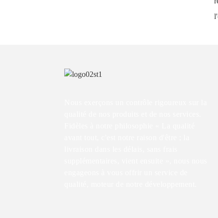
r
l
Nous exerçons un contrôle rigoureux sur la
qualité de nos produits et de nos services.
Fidèles à notre philosophie « La qualité
avant tout, c'est notre raison d'être ; la
livraison dans les délais, sans frais
supplémentaires, vient ensuite », nous nous
engageons à vous offrir un service de
qualité, moteur de notre développement.