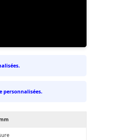
alisées.
e personnalisées.
0 mm
sure