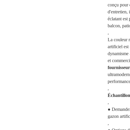
conçu pour o
d'entretien,
éclatant est 
balcon, pati
,
La couleur r
artificiel e
dynamisme à 
et commercia
fournisseur
ultramoder
performance
,
Échantillon
,
● Demandez 
gazon artific
,