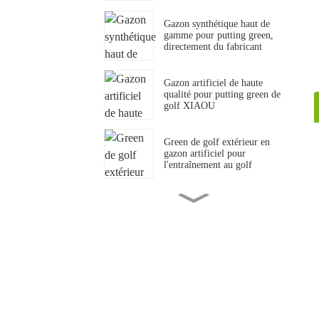
Gazon synthétique haut de
gamme pour putting green,
directement du fabricant
Gazon artificiel de haute
qualité pour putting green de
golf XIAOU
Green de golf extérieur en
gazon artificiel pour
l'entraînement au golf
Tapis de gazon artificiel
standard pour piste de gym
de 15 mm
Tapis de sol en gazon
synthétique pour salle de
sport CrossFit
Gazon synthétique noir pour