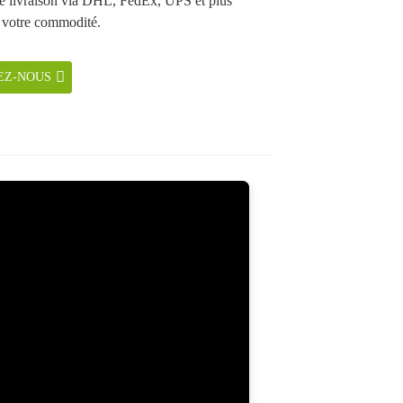
e livraison via DHL, FedEx, UPS et plus
 votre commodité.
EZ-NOUS