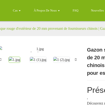
Cas
À Propos De Nous
FAQ
Nouvelles
que rouge d'extérieur de 20 mm provenant de fournisseurs chinois | Ga
Gazon s
Loading...
Loading...
de 20 
chinois
pour e
Prés
,
Découvrez n