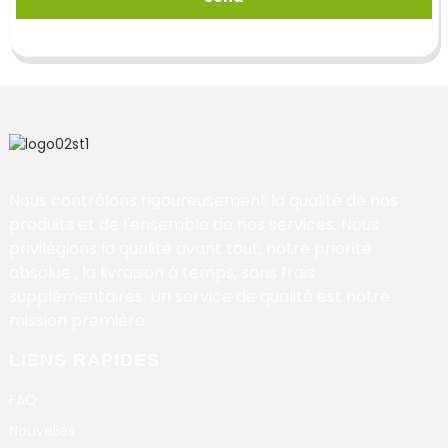
Nous contrôlons rigoureusement la qualité de nos
produits et de l'ensemble de nos services. Nous
privilégions la qualité avant tout, notre priorité
absolue ; la livraison à temps, sans frais
supplémentaires. Un service de qualité est notre
mission première.
LIENS RAPIDES
FAQ
Nouvelles