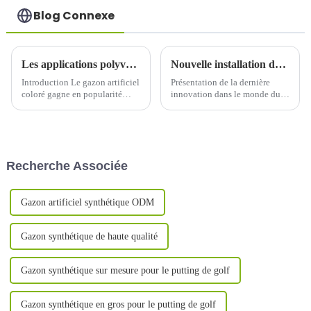
Blog Connexe
Les applications polyvalentes du gazon artificiel coloré
Nouvelle installation de gazon artificiel pour le football
Introduction Le gazon artificiel
Présentation de la dernière
coloré gagne en popularité
innovation dans le monde du
dans diverses applications
football : XIAOUGRASS, un
grâce à sa polyvalence et à son
fabricant professionnel de
esthétique. Des terrains de sport
gazon artificiel, a récemment
aux espaces résidentiels, il est
lancé son gazon de football de
idéal pour les espaces verts, les
qualité Fifa à la pointe de la
Recherche Associée
espaces verts et les espaces
technologie.
verts.
Gazon artificiel synthétique ODM
Gazon synthétique de haute qualité
Gazon synthétique sur mesure pour le putting de golf
Gazon synthétique en gros pour le putting de golf