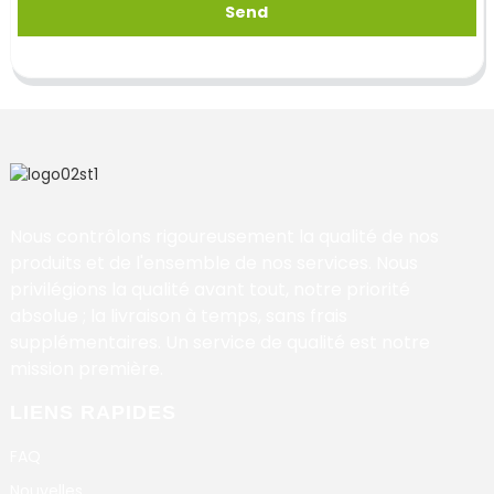
Send
Nous contrôlons rigoureusement la qualité de nos
produits et de l'ensemble de nos services. Nous
privilégions la qualité avant tout, notre priorité
absolue ; la livraison à temps, sans frais
supplémentaires. Un service de qualité est notre
mission première.
LIENS RAPIDES
FAQ
Nouvelles