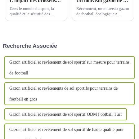
L'impact des brosseuses à gazon artificiel
Un nouveau gazon de football écologique dévoilé, stimulant le développement des sports verts
Dans le monde du sport, la
Récemment, un nouveau gazon
qualité et la sécurité des
de football écologique a
surfaces de jeu sont
suscité une grande attention au
essentielles. L'une des avancées
sein de la communauté
majeures dans ce domaine est
sportive, tant au niveau
l'introduction des machines de
national qu’international.
brossage de gazon synthétique.
Recherche Associée
Gazon artificiel et revêtement de sol sportif sur mesure pour terrains
de football
Gazon artificiel et revêtements de sol sportifs pour terrains de
football en gros
Gazon artificiel et revêtement de sol sportif ODM Football Turf
Gazon artificiel et revêtement de sol sportif de haute qualité pour