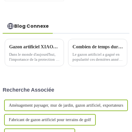
de tennis
Blog Connexe
Gazon artificiel XIAOU : un choix durable pour votre maison
Combien de temps dure le gazon artificiel ?
Dans le monde d'aujourd'hui,
Le gazon artificiel a gagné en
l'importance de la protection de
popularité ces dernières années,
l'environnement est indéniable.
offrant une alternative facile
Alors que nous nous efforçons
d'entretien au gazon naturel.
de faire des choix plus durables
Cependant, de nombreux
au quotidien, il est essentiel de
propriétaires et gestionnaires
prendre en compte…
d'établissements s'interrogent
Recherche Associée
souvent sur…
Aménagement paysager, mur de jardin, gazon artificiel, exportateurs
Fabricant de gazon artificiel pour terrains de golf