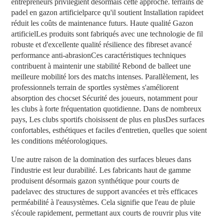
entrepreneurs privilégient désormais cette approche.
terrains de
padel en gazon artificiel
parce qu'il soutient
Installation rapide
et
réduit les coûts de maintenance futurs. Haute qualité
Gazon
artificiel
Les produits sont fabriqués avec une technologie de fil
robuste et d'excellente qualité
résilience des fibres
et avancé
performance anti-abrasion
Ces caractéristiques techniques
contribuent à maintenir une stabilité
Rebond de balle
et une
meilleure mobilité lors des matchs intenses. Parallèlement, les
professionnels
terrain de sport
les systèmes s'améliorent
absorption des chocs
et
Sécurité des joueurs
, notamment pour
les clubs à forte fréquentation quotidienne. Dans de nombreux
pays,
Les clubs sportifs choisissent de plus en plus
Des surfaces
confortables, esthétiques et faciles d'entretien, quelles que soient
les conditions météorologiques.
Une autre raison de la domination des surfaces bleues dans
l'industrie est leur durabilité. Les fabricants haut de gamme
produisent désormais
gazon synthétique pour courts de
padel
avec des structures de support avancées et très efficaces
perméabilité à l'eau
systèmes. Cela signifie que l'eau de pluie
s'écoule rapidement, permettant aux courts de rouvrir plus vite