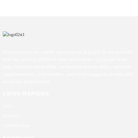
Nous exerçons un contrôle rigoureux sur la qualité de nos produits
et de nos services. Fidèles à notre philosophie « La qualité avant
tout, c'est notre raison d'être ; la livraison dans les délais, sans frais
supplémentaires, vient ensuite », nous nous engageons à vous offrir
un service irréprochable.
LIENS RAPIDES
FAQ
Nouvelles
Contactez-Nous