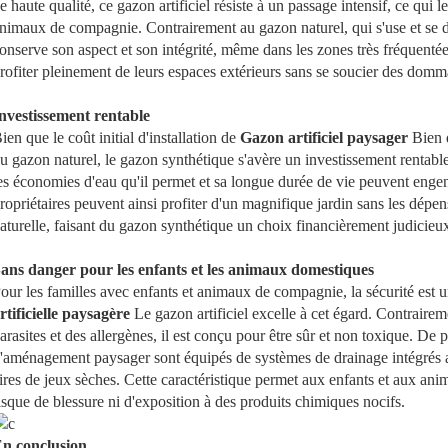
e haute qualité, ce gazon artificiel résiste à un passage intensif, ce qui l
nimaux de compagnie. Contrairement au gazon naturel, qui s'use et se dé
onserve son aspect et son intégrité, même dans les zones très fréquentée
rofiter pleinement de leurs espaces extérieurs sans se soucier des domm
nvestissement rentable
ien que le coût initial d'installation de
Gazon artificiel paysager
Bien q
u gazon naturel, le gazon synthétique s'avère un investissement rentable 
es économies d'eau qu'il permet et sa longue durée de vie peuvent enge
ropriétaires peuvent ainsi profiter d'un magnifique jardin sans les dépens
aturelle, faisant du gazon synthétique un choix financièrement judicieu
ans danger pour les enfants et les animaux domestiques
our les familles avec enfants et animaux de compagnie, la sécurité est 
rtificielle paysagère
Le gazon artificiel excelle à cet égard. Contrairem
arasites et des allergènes, il est conçu pour être sûr et non toxique. De 
'aménagement paysager sont équipés de systèmes de drainage intégrés afi
ires de jeux sèches. Cette caractéristique permet aux enfants et aux ani
isque de blessure ni d'exposition à des produits chimiques nocifs.
n conclusion