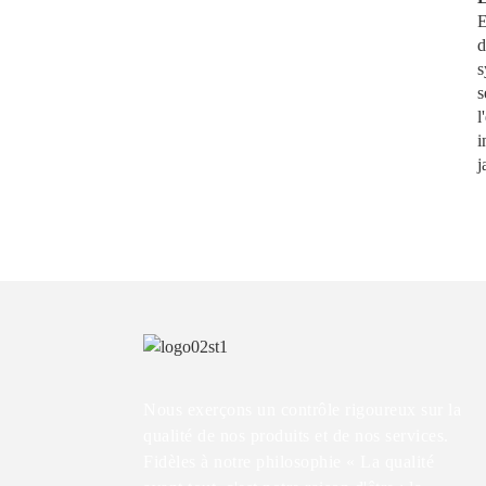
E
d
s
s
l
i
j
Nous exerçons un contrôle rigoureux sur la
qualité de nos produits et de nos services.
Fidèles à notre philosophie « La qualité