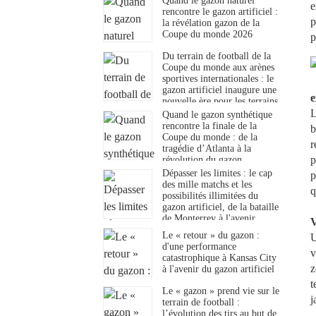
Quand le gazon naturel
e
rencontre le gazon artificiel :
p
la révélation gazon de la
Coupe du monde 2026
p
Du terrain de football de la
Coupe du monde aux arènes
sportives internationales : le
gazon artificiel inaugure une
e
nouvelle ère pour les terrains
de football.
L
Quand le gazon synthétique
rencontre la finale de la
b
Coupe du monde : de la
r
tragédie d’Atlanta à la
p
révolution du gazon
synthétique
Dépasser les limites : le cap
p
des mille matchs et les
q
possibilités illimitées du
gazon artificiel, de la bataille
de Monterrey à l'avenir
V
Le « retour » du gazon :
U
d'une performance
v
catastrophique à Kansas City
z
à l'avenir du gazon artificiel
t
Le « gazon » prend vie sur le
j
terrain de football :
l’évolution des tirs au but de