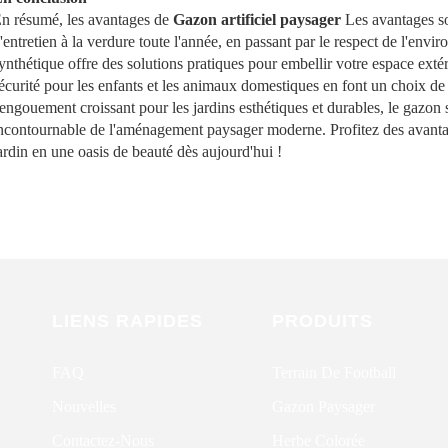
n résumé, les avantages de
Gazon artificiel paysager
Les avantages so
'entretien à la verdure toute l'année, en passant par le respect de l'env
ynthétique offre des solutions pratiques pour embellir votre espace extéri
écurité pour les enfants et les animaux domestiques en font un choix de 
'engouement croissant pour les jardins esthétiques et durables, le gaz
ncontournable de l'aménagement paysager moderne. Profitez des avanta
ardin en une oasis de beauté dès aujourd'hui !
LIENS RAPIDES
PRODUITS
FAQ
Terrain De Football
Nouvelles
Gazon Paysager
Contactez-Nous
Herbe Colorée