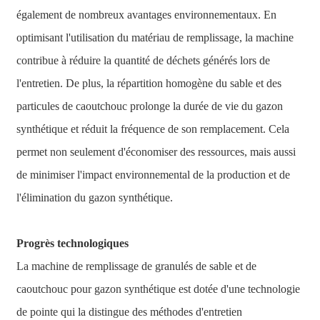
également de nombreux avantages environnementaux. En
optimisant l'utilisation du matériau de remplissage, la machine
contribue à réduire la quantité de déchets générés lors de
l'entretien. De plus, la répartition homogène du sable et des
particules de caoutchouc prolonge la durée de vie du gazon
synthétique et réduit la fréquence de son remplacement. Cela
permet non seulement d'économiser des ressources, mais aussi
de minimiser l'impact environnemental de la production et de
l'élimination du gazon synthétique.
Progrès technologiques
La machine de remplissage de granulés de sable et de
caoutchouc pour gazon synthétique est dotée d'une technologie
de pointe qui la distingue des méthodes d'entretien