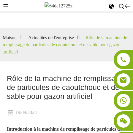
Maison
Actualités de l'entreprise
Rôle de la machine de
remplissage de particules de caoutchouc et de sable pour gazon
artificiel
Rôle de la machine de remplissage
de particules de caoutchouc et de
sable pour gazon artificiel
19/09/2024
Introduction à la machine de remplissage de particules de