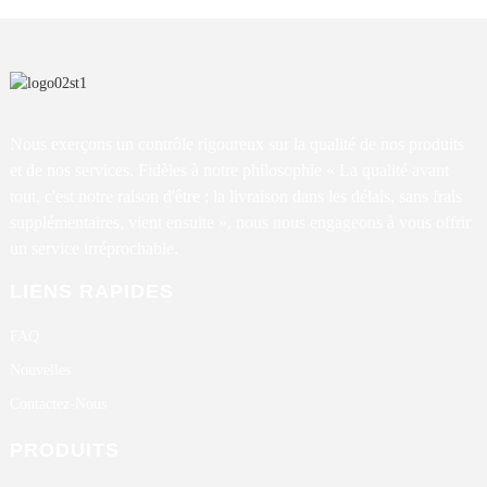
Nous exerçons un contrôle rigoureux sur la qualité de nos produits
et de nos services. Fidèles à notre philosophie « La qualité avant
tout, c'est notre raison d'être ; la livraison dans les délais, sans frais
supplémentaires, vient ensuite », nous nous engageons à vous offrir
un service irréprochable.
LIENS RAPIDES
FAQ
Nouvelles
Contactez-Nous
PRODUITS