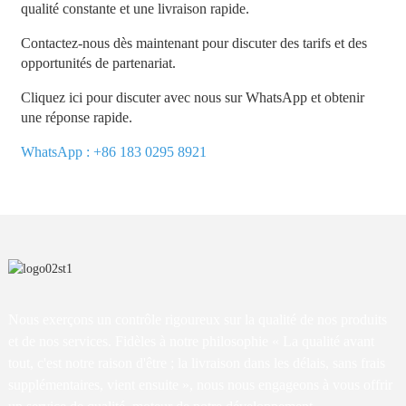
qualité constante et une livraison rapide.
Contactez-nous dès maintenant pour discuter des tarifs et des
opportunités de partenariat.
Cliquez ici pour discuter avec nous sur WhatsApp et obtenir
une réponse rapide.
WhatsApp : +86 183 0295 8921
Nous exerçons un contrôle rigoureux sur la qualité de nos produits
et de nos services. Fidèles à notre philosophie « La qualité avant
tout, c'est notre raison d'être ; la livraison dans les délais, sans frais
supplémentaires, vient ensuite », nous nous engageons à vous offrir