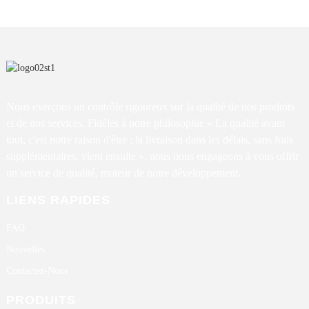
Nous exerçons un contrôle rigoureux sur la qualité de nos produits
et de nos services. Fidèles à notre philosophie « La qualité avant
tout, c'est notre raison d'être ; la livraison dans les délais, sans frais
supplémentaires, vient ensuite », nous nous engageons à vous offrir
un service de qualité, moteur de notre développement.
LIENS RAPIDES
FAQ
Nouvelles
Contactez-Nous
PRODUITS