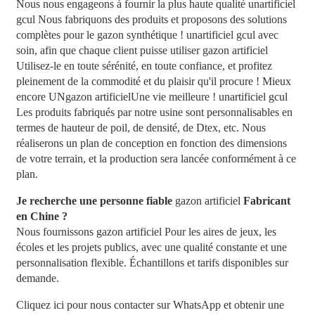
Nous nous engageons à fournir la plus haute qualité
un
artificiel
g
cul
Nous fabriquons des produits et proposons des solutions
complètes pour le gazon synthétique !
un
artificiel
g
cul
avec
soin, afin que chaque client puisse utiliser
gazon artificiel
Utilisez-le en toute sérénité, en toute confiance, et profitez
pleinement de la commodité et du plaisir qu'il procure ! Mieux
encore
UN
gazon artificiel
Une vie meilleure !
un
artificiel
g
cul
Les produits fabriqués par notre usine sont personnalisables en
termes de hauteur de poil, de densité, de Dtex, etc. Nous
réaliserons un plan de conception en fonction des dimensions
de votre terrain, et la production sera lancée conformément à ce
plan.
Je recherche une personne fiable
gazon artificiel
Fabricant
en Chine ?
Nous fournissons
gazon artificiel
Pour les aires de jeux, les
écoles et les projets publics, avec une qualité constante et une
personnalisation flexible. Échantillons et tarifs disponibles sur
demande.
Cliquez ici pour nous contacter sur WhatsApp et obtenir une