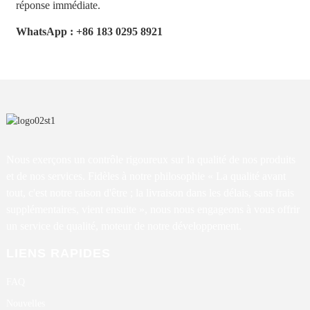
réponse immédiate.
WhatsApp : +86 183 0295 8921
Nous exerçons un contrôle rigoureux sur la qualité de nos produits
et de nos services. Fidèles à notre philosophie « La qualité avant
tout, c'est notre raison d'être ; la livraison dans les délais, sans frais
supplémentaires, vient ensuite », nous nous engageons à vous offrir
un service de qualité, moteur de notre développement.
LIENS RAPIDES
FAQ
Nouvelles