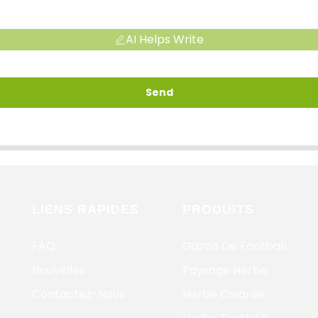
AI Helps Write
Send
LIENS RAPIDES
PRODUITS
FAQ
Gazon De Football
Nouvelles
Paysage Herbe
Contactez-Nous
Herbe Colorée