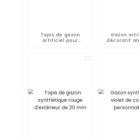
Tapis de gazon
Gazon artif
artificiel pour
décoratif an
aménagement
CE RoHS 10 
paysager, certifié CE
aménage
et RoHS, pour usage
paysag
intérieur et extérieur