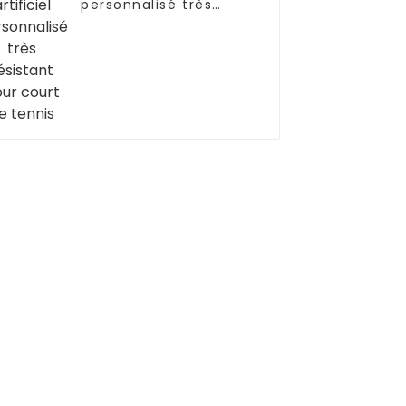
personnalisé très
résistant pour court
de tennis