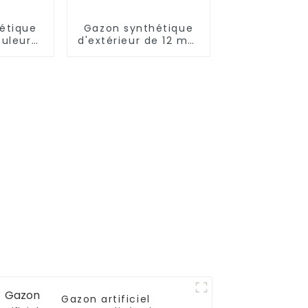
étique
Gazon synthétique
ouleur
d'extérieur de 12 mm
isée
pour court de padel
Gazon artificiel