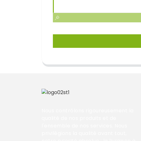
Nous contrôlons rigoureusement la
qualité de nos produits et de
l'ensemble de nos services. Nous
privilégions la qualité avant tout,
notre priorité absolue ; la livraison à