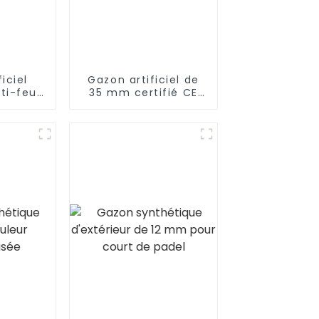
iciel
Gazon artificiel de
ti-feu
35 mm certifié CE
mm pour
RoHS de haute
ment
qualité pour votre
er
jardin