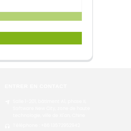
ENTRER EN CONTACT
Salle 1-201, bâtiment A1, phase II,
Software New City, zone de haute
technologie, ville de Xi'an, Chine
Téléphone : +86 13572952942