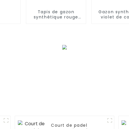
Tapis de gazon
Gazon synth
synthétique rouge
violet de c
d'extérieur de 20
personnal
mm
Court de padel