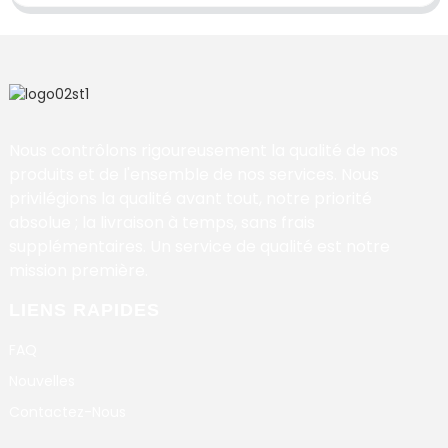
Nous contrôlons rigoureusement la qualité de nos
produits et de l'ensemble de nos services. Nous
privilégions la qualité avant tout, notre priorité
absolue ; la livraison à temps, sans frais
supplémentaires. Un service de qualité est notre
mission première.
LIENS RAPIDES
FAQ
Nouvelles
Contactez-Nous