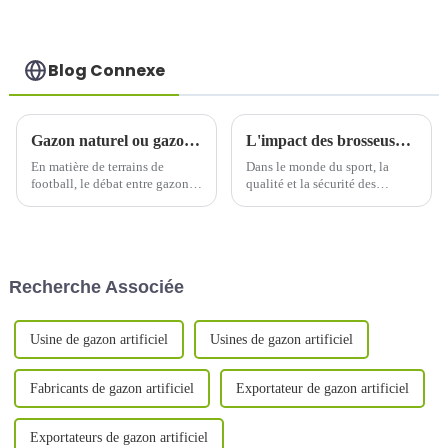
extérieur
Blog Connexe
Gazon naturel ou gazon artificiel pour le football : quel est le meilleur choix ?
L'impact des brosseuses à gazon artificiel
En matière de terrains de
Dans le monde du sport, la
football, le débat entre gazon
qualité et la sécurité des
naturel et gazon synthétique
surfaces de jeu sont
est brûlant depuis des années.
essentielles. L'une des avancées
Chaque option présente ses
majeures dans ce domaine est
avantages et ses inconvénients,
l'introduction des machines de
ce qui rend le choix...
brossage de gazon synthétique.
Recherche Associée
Usine de gazon artificiel
Usines de gazon artificiel
Fabricants de gazon artificiel
Exportateur de gazon artificiel
Exportateurs de gazon artificiel