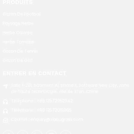
PRODUITS
Gazon De Football
Paysage Herbe
Herbe Colorée
Herbe Tombée
Gazon De Tennis
Gazon De Golf
ENTRER EN CONTACT
Salle 1-201, bâtiment A1, phase II, Software New City, zone
de haute technologie, ville de Xi'an, Chine
Téléphone : +86 13572952942
Téléphone : +86 13572018985
Courriel : enquiry@xiaougrass.com