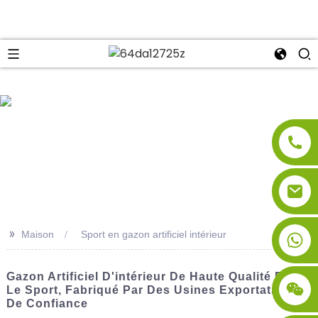
se
>>
Maison
Sport en gazon artificiel intérieur
Gazon Artificiel D'intérieur De Haute Qualité Pour
Le Sport, Fabriqué Par Des Usines Exportatrices
De Confiance