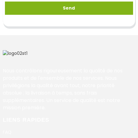
Send
Nous contrôlons rigoureusement la qualité de nos
produits et de l'ensemble de nos services. Nous
privilégions la qualité avant tout, notre priorité
absolue ; la livraison à temps, sans frais
supplémentaires. Un service de qualité est notre
mission première.
LIENS RAPIDES
FAQ