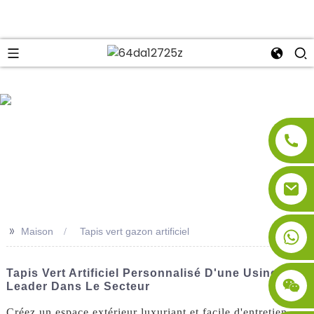
se
>>
Maison
Tapis vert gazon artificiel
Tapis Vert Artificiel Personnalisé D'une Usine
Leader Dans Le Secteur
Créez un espace extérieur luxuriant et facile d'entretien