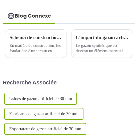
Blog Connexe
Schéma de construction de base de gravier
L'impact du gazon artificiel sur la Coupe du monde, la Coupe d'Europe et la Coupe de l'America
En matière de construction, les
Le gazon synthétique est
fondations d'un terrain en
devenu un élément essentiel
gazon synthétique sont
des terrains de football
primordiales. L'une des
modernes, révolutionnant la
solutions les plus efficaces et
pratique et l'expérience du
économiques pour garantir une
football. Son impact sur les
base solide est la construction
grands événements
Recherche Associée
d'un socle en gravier.
footballistiques tels que…
Usines de gazon artificiel de 30 mm
Fabricants de gazon artificiel de 30 mm
Exportateur de gazon artificiel de 30 mm