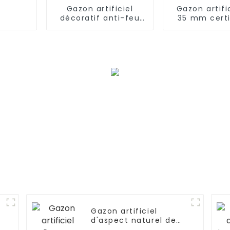
Gazon artificiel
Gazon artifi
décoratif anti-feu
35 mm certi
CE RoHS 10 mm pour
RoHS de h
aménagement
qualité pour
paysager
jardin
Gazon artificiel
d'aspect naturel de
qualité supérieure de