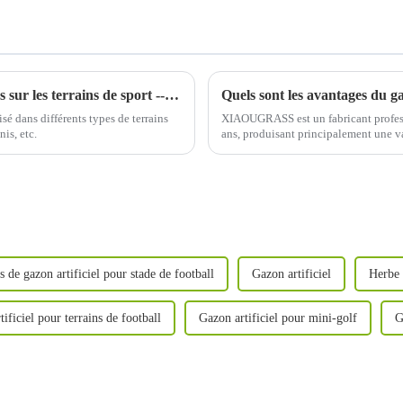
3 méthodes efficaces pour marquer les lignes sur les terrains de sport --- Installation et entretien du gazon artificiel sportif
Quels sont les avantages du gaz
sé dans différents types de terrains
XIAOUGRASS est un fabricant professi
nis, etc.
ans, produisant principalement une var
le padel-tennis, etc.
s de gazon artificiel pour stade de football
Gazon artificiel
Herbe 
ificiel pour terrains de football
Gazon artificiel pour mini-golf
G