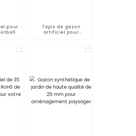
iel pour
Tapis de gazon
ootball
artificiel pour
aménagement
paysager, certifié CE
et RoHS, pour usage
intérieur et extérieur