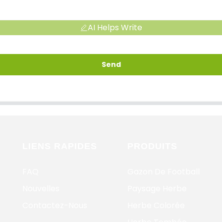
AI Helps Write
Send
LIENS RAPIDES
PRODUITS
FAQ
Gazon De Football
Nouvelles
Paysage Herbe
Contactez-Nous
Herbe Colorée