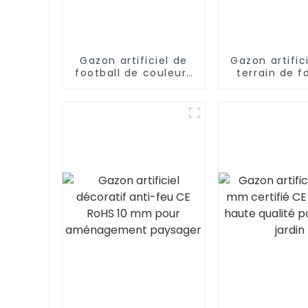
Gazon artificiel de
Gazon artific
football de couleurs
terrain de f
mélangées,
fabricant
professionnel
standard de la FIFA