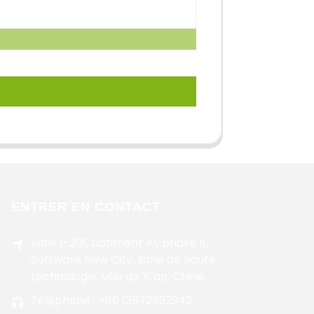
ENTRER EN CONTACT
Salle 1-201, bâtiment A1, phase II,
Software New City, zone de haute
technologie, ville de Xi'an, Chine
Téléphone : +86 13572952942