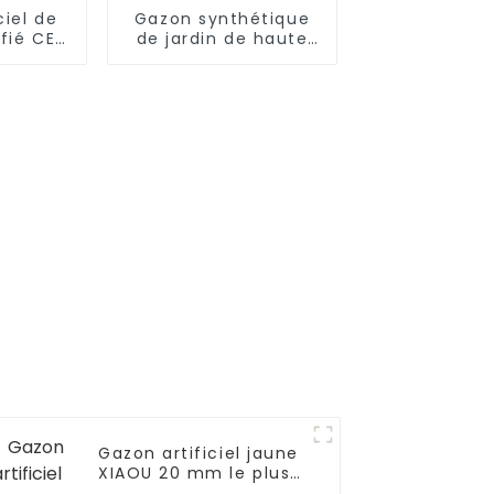
ciel de
Gazon synthétique
fié CE
de jardin de haute
aute
qualité de 25 mm
 votre
pour aménagement
paysager
Gazon artificiel jaune
XIAOU 20 mm le plus
populaire en 2025