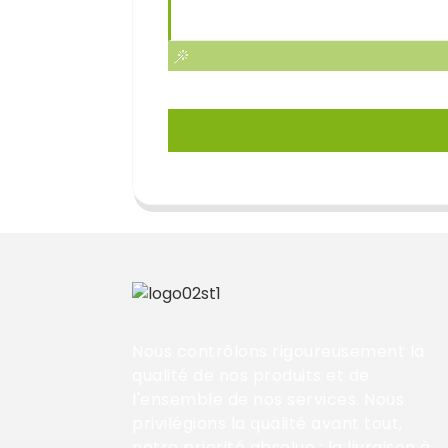
Nous contrôlons rigoureusement la
qualité de nos produits et de
l'ensemble de nos services. Nous
privilégions la qualité avant tout,
notre priorité absolue ; la livraison à