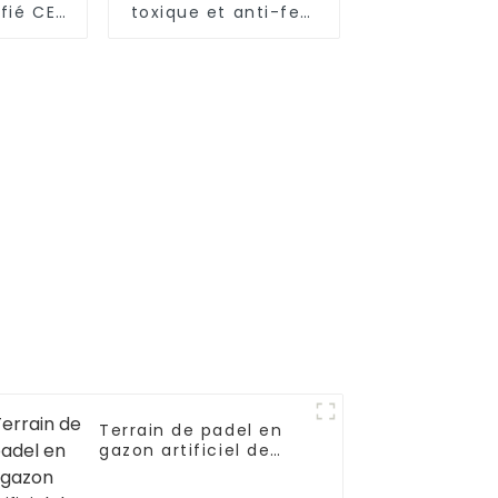
fié CE
toxique et anti-feu,
aute
adapté aux animaux
 votre
et aux enfants
Terrain de padel en
gazon artificiel de
haute qualité, très
populaire