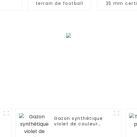
terrain de football
35 mm certi
RoHS de h
qualité pour
jardin
Gazon synthétique
violet de couleur
personnalisée