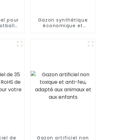
iel pour
Gazon synthétique
otball
économique et
nnel
respectueux de
l'environnement
pour terrains de
football
ciel de
Gazon artificiel non