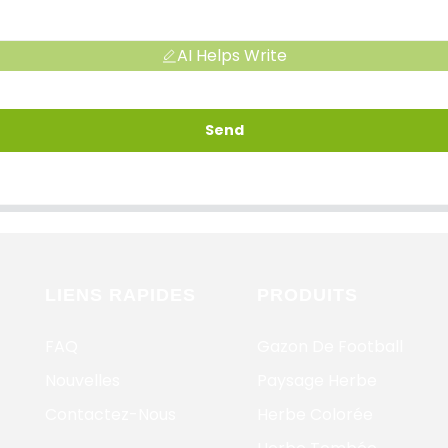
AI Helps Write
Send
LIENS RAPIDES
PRODUITS
FAQ
Gazon De Football
Nouvelles
Paysage Herbe
Contactez-Nous
Herbe Colorée