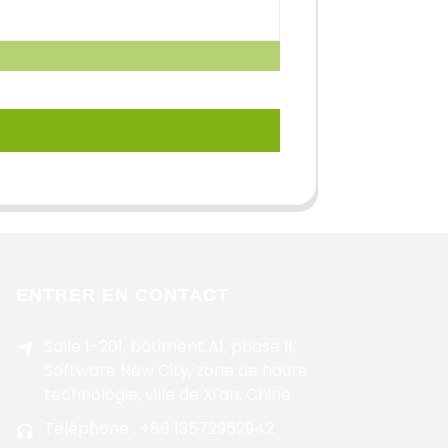
ENTRER EN CONTACT
Salle 1-201, bâtiment A1, phase II,
Software New City, zone de haute
technologie, ville de Xi'an, Chine
Téléphone : +86 13572952942