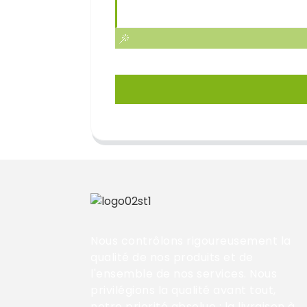
Nous contrôlons rigoureusement la
qualité de nos produits et de
l'ensemble de nos services. Nous
privilégions la qualité avant tout,
notre priorité absolue ; la livraison à