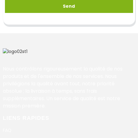
Send
Nous contrôlons rigoureusement la qualité de nos
produits et de l'ensemble de nos services. Nous
privilégions la qualité avant tout, notre priorité
absolue ; la livraison à temps, sans frais
supplémentaires. Un service de qualité est notre
mission première.
LIENS RAPIDES
FAQ