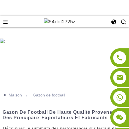
se
>>
Maison
Gazon de football
Gazon De Football De Haute Qualité Provenant
Des Principaux Exportateurs Et Fabricants
Découvrez le summum des performances sur terrain de