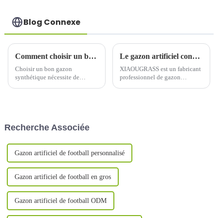
Blog Connexe
Comment choisir un bon gazon artificiel
Le gazon artificiel convient-il également à l'entraînement quotidien du football ? --- Oui
Choisir un bon gazon
XIAOUGRASS est un fabricant
synthétique nécessite de
professionnel de gazon
prendre en compte plusieurs
artificiel opérant depuis plus de
facteurs. Voici quelques points
dix ans, produisant
clés.
principalement une variété de
gazon artificiel, pour le
football, le paysage, le padel-
Recherche Associée
tennis, etc.
Gazon artificiel de football personnalisé
Gazon artificiel de football en gros
Gazon artificiel de football ODM