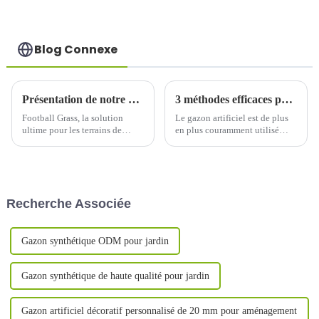
extérieur
Blog Connexe
Présentation de notre dernière innovation en matière de surfaces sportives
3 méthodes efficaces pour marquer les lignes sur les terrains de sport --- Installation et entretien du gazon artificiel sportif
Football Grass, la solution
Le gazon artificiel est de plus
ultime pour les terrains de
en plus couramment utilisé
football professionnels et
dans différents types de terrains
récréatifs.
de sport, tels que le football, le
rugby, le hockey, le tennis, etc.
Recherche Associée
Gazon synthétique ODM pour jardin
Gazon synthétique de haute qualité pour jardin
Gazon artificiel décoratif personnalisé de 20 mm pour aménagement