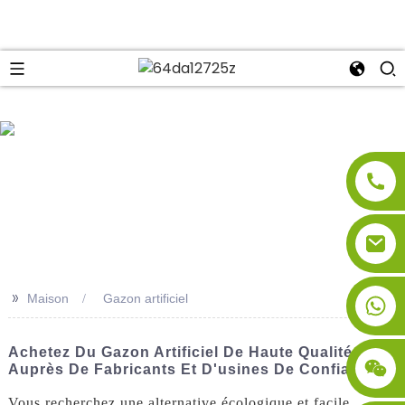
se
>>
Maison
Gazon artificiel
Achetez Du Gazon Artificiel De Haute Qualité
Auprès De Fabricants Et D'usines De Confiance
Vous recherchez une alternative écologique et facile