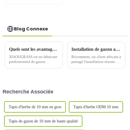
de golf, idéal pour
l'entraînement en
extérieur
Blog Connexe
Quels sont les avantages et les inconvénients du gazon artificiel paysager par rapport au gazon naturel ?
Installation de gazon artificiel de football XIAOU en Afrique
XIAOUGRASS est un fabricant
Récemment, un client africain a
professionnel de gazon
partagé l'installation réussie de
artificiel opérant depuis plus de
gazon synthétique XIAOU,
dix ans, produisant
illustrant les résultats
principalement une variété de
exceptionnels de ses efforts.
gazon artificiel, pour le
XIAOUGRASS fournit toujours
football, le paysage, le padel-
des produits de haute qualité.
Recherche Associée
tennis, etc.
Tapis d'herbe de 10 mm en gros
Tapis d'herbe ODM 10 mm
Tapis de gazon de 10 mm de haute qualité