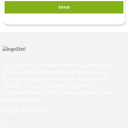
Send
Nous contrôlons rigoureusement la qualité de nos
produits et de l'ensemble de nos services. Nous
privilégions la qualité avant tout, notre priorité
absolue ; la livraison à temps, sans frais
supplémentaires. Un service de qualité est notre
mission première.
LIENS RAPIDES
FAQ