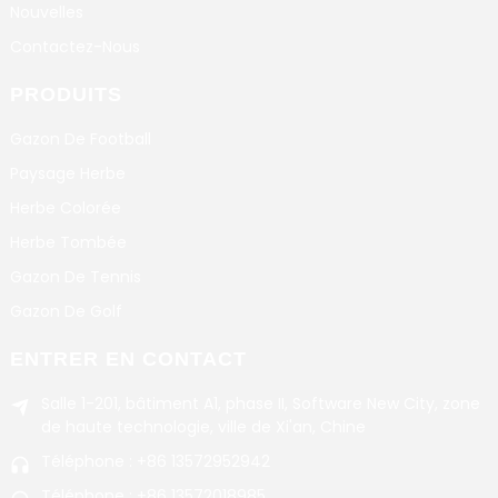
Nouvelles
Contactez-Nous
PRODUITS
Gazon De Football
Paysage Herbe
Herbe Colorée
Herbe Tombée
Gazon De Tennis
Gazon De Golf
ENTRER EN CONTACT
Salle 1-201, bâtiment A1, phase II, Software New City, zone
de haute technologie, ville de Xi'an, Chine
Téléphone : +86 13572952942
Téléphone : +86 13572018985