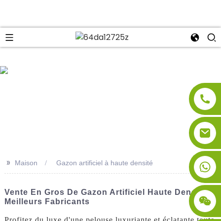
se
>>
Maison
Gazon artificiel à haute densité
Vente En Gros De Gazon Artificiel Haute Densité |
Meilleurs Fabricants
Profitez du luxe d'une pelouse luxuriante et éclatante toute