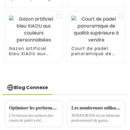
d'extérieur de 20
personnalisée
mm
Gazon artificiel
Court de padel
bleu XIAOU aux
panoramique de
couleurs
qualité supérieure à
personnalisées
vendre
Blog Connexe
Optimiser les performances des courts de padel avec du gazon artificiel de qualité supérieure
Les nombreuses utilisations et avantages du gazon artificiel coloré
L’évolution des surfaces des
XIAOUGRASS est un fabricant
courts de padel a été
professionnel de gazon
considérablement influencée
artificiel opérant depuis plus de