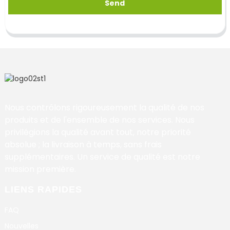
Send
Nous contrôlons rigoureusement la qualité de nos
produits et de l'ensemble de nos services. Nous
privilégions la qualité avant tout, notre priorité
absolue ; la livraison à temps, sans frais
supplémentaires. Un service de qualité est notre
mission première.
LIENS RAPIDES
FAQ
Nouvelles