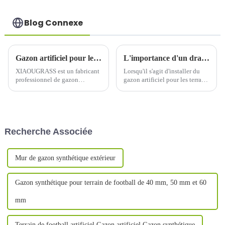
Blog Connexe
Gazon artificiel pour le football : l'avenir du gazon sportif
L'importance d'un drainage adéquat dans l'installation du gazon de football
XIAOUGRASS est un fabricant
Lorsqu'il s'agit d'installer du
professionnel de gazon
gazon artificiel pour les terrains
artificiel opérant depuis plus de
de football, un drainage
dix ans, produisant
adéquat est un facteur essentiel
principalement une variété de
à ne pas négliger.
gazon artificiel, pour le
football, le paysage, le padel-
Recherche Associée
tennis, etc.
Mur de gazon synthétique extérieur
Gazon synthétique pour terrain de football de 40 mm, 50 mm et 60
mm
Terrain de football artificiel Gazon artificiel Gazon synthétique