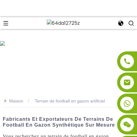
se
>>
Maison
Terrain de football en gazon artificiel
Fabricants Et Exportateurs De Terrains De
Football En Gazon Synthétique Sur Mesure
Vous recherchez un terrain de football en gazon