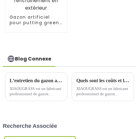
Gazon artificiel
pour putting green
de golf, idéal pour
l'entraînement en
extérieur
Blog Connexe
L’entretien du gazon artificiel est-il difficile ?
Quels sont les coûts et le processus d’installation du gazon artificiel ?
XIAOUGRASS est un fabricant
XIAOUGRASS est un fabricant
professionnel de gazon
professionnel de gazon
artificiel depuis plus de dix
artificiel opérant depuis plus de
ans. Il produit principalement
dix ans, produisant
une variété de gazon artificiel,
principalement une variété de
pour le football, le padel, le
gazon artificiel, pour le
tennis, etc. Caractéristiques de
football, le paysage, le padel-
Recherche Associée
base :
tennis, etc.