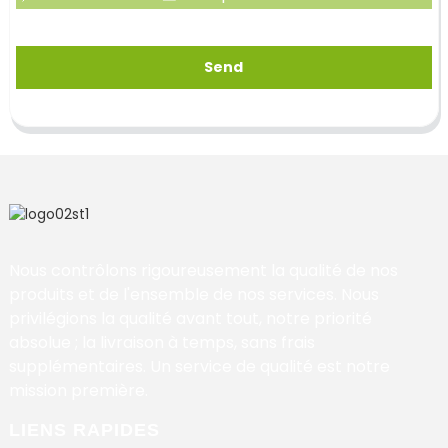
Send
Nous contrôlons rigoureusement la qualité de nos
produits et de l'ensemble de nos services. Nous
privilégions la qualité avant tout, notre priorité
absolue ; la livraison à temps, sans frais
supplémentaires. Un service de qualité est notre
mission première.
LIENS RAPIDES