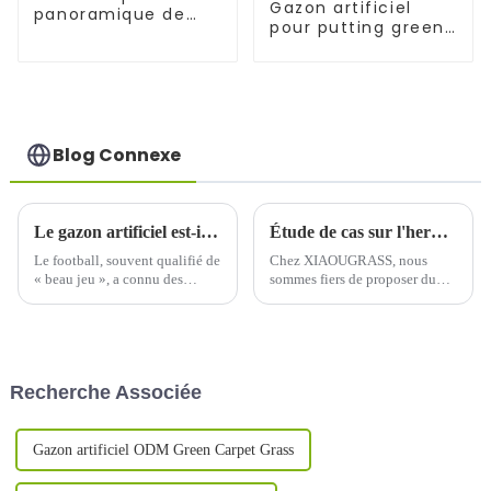
Gazon artificiel
panoramique de
pour putting green
qualité supérieure à
de golf, idéal pour
vendre
l'entraînement en
extérieur
Blog Connexe
Le gazon artificiel est-il bon pour le football ?
Étude de cas sur l'herbe paysagère partagée par un client malaisien
Le football, souvent qualifié de
Chez XIAOUGRASS, nous
« beau jeu », a connu des
sommes fiers de proposer du
améliorations significatives au
gazon paysager de haute
fil des ans, non seulement en
qualité, capable de transformer
termes de gameplay, mais
n'importe quel espace extérieur
également sur la surface de jeu.
en un environnement
verdoyant et luxuriant. Notre
Recherche Associée
récent client malaisien a
partagé son expérience…
Gazon artificiel ODM Green Carpet Grass