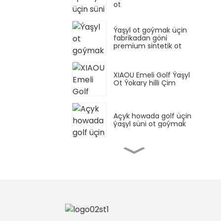
ot
Ýaşyl ot goýmak üçin
fabrikadan göni
premium sintetik ot
XIAOU Emeli Golf Ýaşyl
Ot Ýokary hilli Çim
Açyk howada golf üçin
ýaşyl süni ot goýmak
15 mm standart sport
zaly süni ot halysy
Sport zaly Crossfit süni
ot döşemesi sintetiki
çim mata