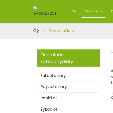
Öý
Önümler
K
Öý
Tennis otlary
Önümleriň
kategoriýalary
Futbol otlary
Peýzaž otlary
T
Reňkli ot
ý
Ýykan ot