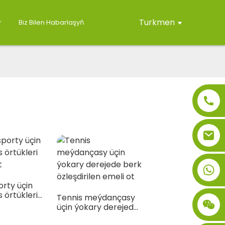
Turkmen
r
Biz Bilen Habarlaşyň
orty üçin
s örtükleri
Tennis meýdançasy
t
üçin ýokary derejede
berk özleşdirilen