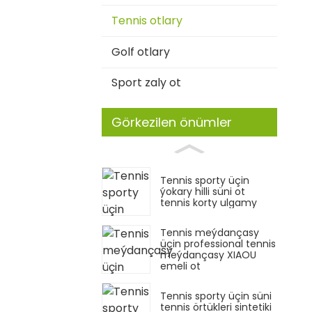
Tennis otlary
Golf otlary
Sport zaly ot
Görkezilen önümler
Tennis sporty üçin
ýokary hilli süni ot
tennis korty ulgamy
Tennis meýdançasy
üçin professional tennis
meýdançasy XIAOU
emeli ot
Tennis sporty üçin süni
tennis örtükleri sintetiki