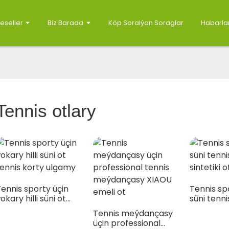
eseller
Biz Barada
Köp Soralýan Soraglar
Habarla
Tennis otlary
ennis sporty üçin
Tennis sp
okary hilli süni ot
süni tenni
tennis korty ulgamy
sintetiki o
Tennis meýdançasy
üçin professional