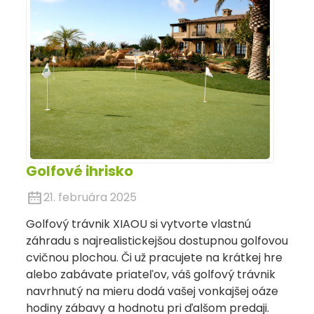
Golfové ihrisko
21. februára 2025
Golfový trávnik XIAOU si vytvorte vlastnú
záhradu s najrealistickejšou dostupnou golfovou
cvičnou plochou. Či už pracujete na krátkej hre
alebo zabávate priateľov, váš golfový trávnik
navrhnutý na mieru dodá vašej vonkajšej oáze
hodiny zábavy a hodnotu pri ďalšom predaji.