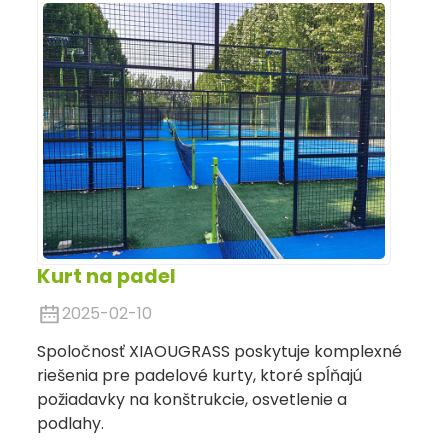
Kurt na padel
2025-02-10
Spoločnosť XIAOUGRASS poskytuje komplexné
S ce
riešenia pre padelové kurty, ktoré spĺňajú
osve
požiadavky na konštrukcie, osvetlenie a
syst
podlahy.