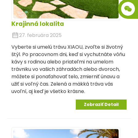
Krajinná lokalita
27. februára 2025
Vyberte si umelú trávu XIAOU, zvoľte si životný
štýl. Po pracovnom dni, keď si vychutnáte vôňu
kávy s rodinou alebo priateľmi na umelom
trávniku vo vašich záhradách alebo dvoroch,
môžete si ponaťahovať telo, zmierniť únavu a
užiť si voľný čas. Zelená a mäkká tráva vás
.
uvoľní, aj keď je všetko krásne.
Zobraziť Detail