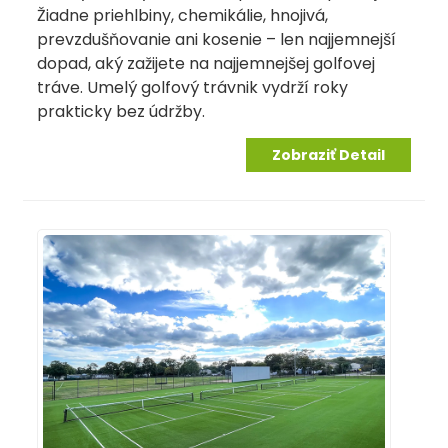
Žiadne priehlbiny, chemikálie, hnojivá,
prevzdušňovanie ani kosenie – len najjemnejší
dopad, aký zažijete na najjemnejšej golfovej
tráve. Umelý golfový trávnik vydrží roky
prakticky bez údržby.
Zobraziť Detail