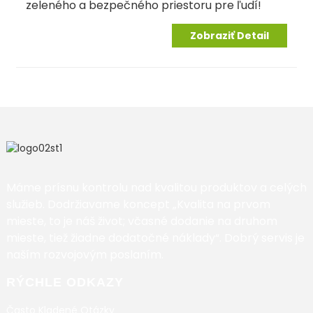
zeleného a bezpečného priestoru pre ľudí!
Zobraziť Detail
Máme prísnu kontrolu nad kvalitou produktov a celých
služieb. Dodržiavame koncept „Kvalita na prvom
mieste, to je náš život; včasné dodanie na druhom
mieste, tiež žiadne dodatočné náklady“. Dobrý servis je
naším rozvojovým poslaním.
RÝCHLE ODKAZY
Často Kladené Otázky