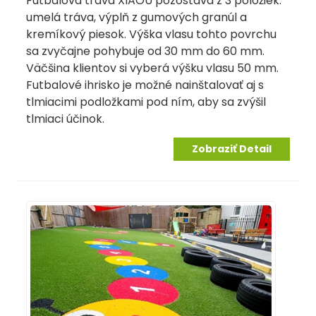
Futbalová tráva XIAOU pozostáva z 3 položiek:
umelá tráva, výplň z gumových granúl a
kremíkový piesok. Výška vlasu tohto povrchu
sa zvyčajne pohybuje od 30 mm do 60 mm.
Väčšina klientov si vyberá výšku vlasu 50 mm.
Futbalové ihrisko je možné nainštalovať aj s
tlmiacimi podložkami pod ním, aby sa zvýšil
tlmiaci účinok.
Zobraziť Detail