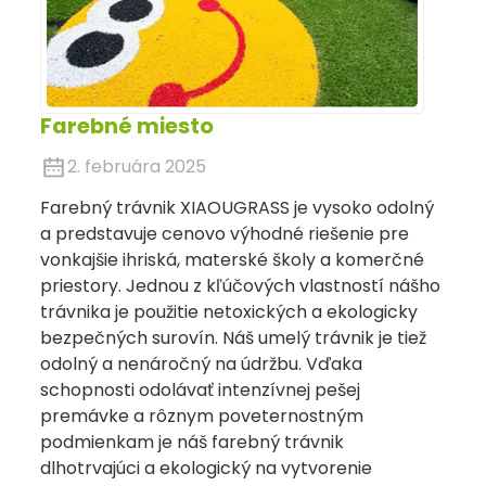
Farebné miesto
2. februára 2025
Farebný trávnik XIAOUGRASS je vysoko odolný
a predstavuje cenovo výhodné riešenie pre
vonkajšie ihriská, materské školy a komerčné
priestory. Jednou z kľúčových vlastností nášho
trávnika je použitie netoxických a ekologicky
bezpečných surovín. Náš umelý trávnik je tiež
odolný a nenáročný na údržbu. Vďaka
schopnosti odolávať intenzívnej pešej
premávke a rôznym poveternostným
podmienkam je náš farebný trávnik
dlhotrvajúci a ekologický na vytvorenie