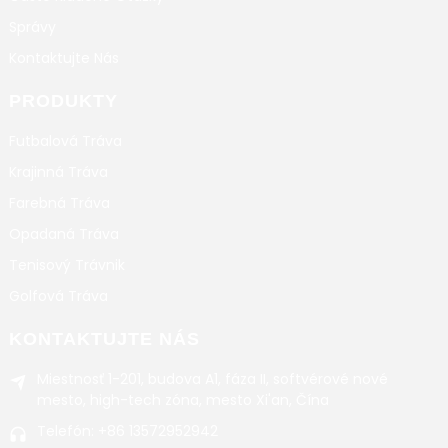
Správy
Kontaktujte Nás
PRODUKTY
Futbalová Tráva
Krajinná Tráva
Farebná Tráva
Opadaná Tráva
Tenisový Trávnik
Golfová Tráva
KONTAKTUJTE NÁS
Miestnosť 1-201, budova A1, fáza II, softvérové ​​nové
mesto, high-tech zóna, mesto Xi'an, Čína
Telefón: +86 13572952942