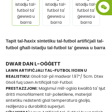
Tapit tal-ħaxix sintetiku tal-futbol artifiċjali tal-
futbol għall-istadju tal-futbol ta' ġewwa u barra
DWAR DAN L-OĠĠETT
.
LAWN ARTIFIĊJALI TAL-FUTBOL ĦOXN U
REALISTIKU:
Għoli tal-pil madwar 1.97”/ 5cm. Dtex
Għoli fuq Lawn Artifiċjali tal-Futbol.
PRESTAZZJONI:
Magħmul mill-ogħla kwalità ta' ħjut
dritti monofilament tal-polietilene, materjal
sintetiku reżistenti għal temperatura għolja,
reżiljenza u durabilità superjuri.