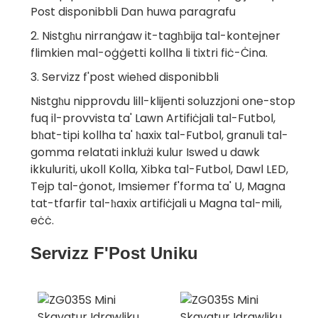
Post disponibbli Dan huwa paragrafu
2. Nistgħu nirranġaw it-tagħbija tal-kontejner
flimkien mal-oġġetti kollha li tixtri fiċ-Ċina.
3. Servizz f'post wieħed disponibbli
Nistgħu nipprovdu lill-klijenti soluzzjoni one-stop
fuq il-provvista ta' Lawn Artifiċjali tal-Futbol, ​​
bħat-tipi kollha ta' ħaxix tal-Futbol, ​​granuli tal-
gomma relatati inklużi kulur Iswed u dawk
ikkuluriti, ukoll Kolla, Xibka tal-Futbol, ​​Dawl LED,
Tejp tal-ġonot, Imsiemer f'forma ta' U, Magna
tat-tfarfir tal-ħaxix artifiċjali u Magna tal-mili,
eċċ.
Servizz F'Post Uniku