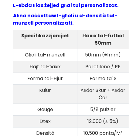
kwalità?
Fil-Marokk
L-ebda ħlas żejjed għal tul personalizzat.
Grawnd Tal-Futbol
Fil-Brażil
Aħna naċċettaw l-għoli u d-densità tal-
munzell personalizzati.
Speċifikazzjonijiet
Ħaxix tal-futbol
50mm
Għoli tal-munzell
50mm (±1mm)
Ħajt tal-ħaxix
Polietilene / PE
Forma tal-Ħjut
Forma ta' S
Kulur
Aħdar Skur + Aħdar
Ċar
Gauge
5/8 pulzier
Dtex
12,000 (± 5%)
Densità
10,500 ponta/M²