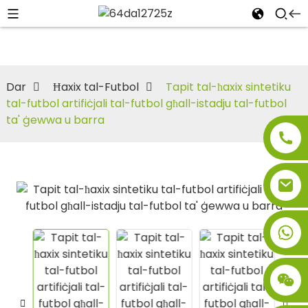
Dar
Ħaxix tal-Futbol
Tapit tal-ħaxix sintetiku
tal-futbol artifiċjali tal-futbol għall-istadju tal-futbol
ta' ġewwa u barra