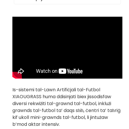
Tip ta' Kontenitur
Kwantità tat-
1. Kif tagħżel il-Ħaxix Artifiċjali
Tagħbija
t-tajjeb?
Stadju Tal-Futbol
20GP
3,000 - 4,000 metru
Fl-Istati Uniti
Grawnd Tal-Futbol
kwadru
F'Shanghai
2. Kemm se ddum il-kunsinna?
40GP
5,500 - 8,000 metru
kwadru
40Kwartieri Ġenerali
3. Xi ngħidu dwar il-MOQ
8,000 -10,000 metru
tiegħek?
kwadru
Skola Tal-Futbol Fl-
Ungerija
Is-sistemi tal-Lawn Artifiċjali tal-Futbol
Grawnd Tal-Futbol
Fl-Italja
XIAOUGRASS huma ddisinjati biex jissodisfaw
4. Se titlob il-miżati tal-
diversi rekwiżiti tal-grawnd tal-futbol, ​​inklużi
kampjuni u tal-kurrieri?
grawnds tal-futbol ta’ daqs sħiħ, ċentri ta’ taħriġ
kif ukoll mini-grawnds tal-futbol, ​​li jintużaw
b’mod aktar intensiv.
5. Kif nistgħu niggarantixxu l-
Grawnd Tal-Futbol