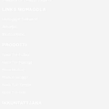
LINKS MGĦAĠĠLA
Mistoqsijiet Frekwenti
Aħbarijiet
Ikkuntattjana
PRODOTTI
Ħaxix Tal-Futbol
Ħaxix Tal-Pajsaġġ
Ħaxix Ikkulurit
Ħaxix Imwaqqa'
Ħaxix Tat-Tennis
Ħaxix Tal-Golf
IKKUNTATTJANA