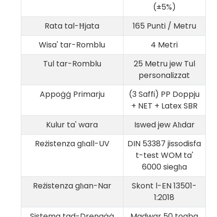
(±5%)
Rata tal-Ħjata
165 Punti / Metru
Wisa' tar-Romblu
4 Metri
Tul tar-Romblu
25 Metru jew Tul
personalizzat
Appoġġ Primarju
(3 Saffi) PP Doppju
+ NET + Latex SBR
Kulur ta' wara
Iswed jew Aħdar
Reżistenza għall-UV
DIN 53387 jissodisfa
t-test WOM ta'
6000 siegħa
Reżistenza għan-Nar
Skont l-EN 13501-
1:2018
Sistema tad-Drenaġġ
Madwar 50 toqba