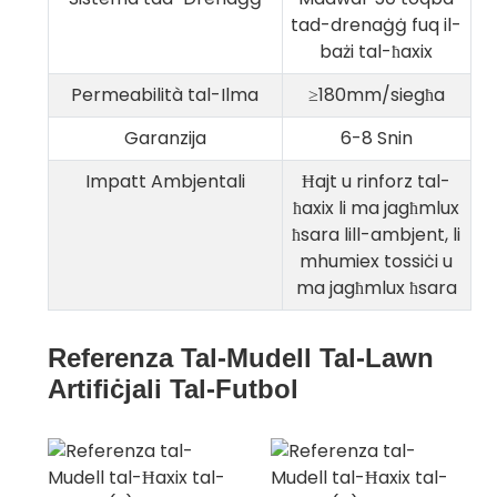
tad-drenaġġ fuq il-
bażi tal-ħaxix
Permeabilità tal-Ilma
≥180mm/siegħa
Garanzija
6-8 Snin
Impatt Ambjentali
Ħajt u rinforz tal-
ħaxix li ma jagħmlux
ħsara lill-ambjent, li
mhumiex tossiċi u
ma jagħmlux ħsara
Referenza Tal-Mudell Tal-Lawn
Artifiċjali Tal-Futbol