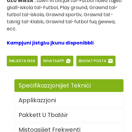
UŻU WIESA':
Lawn Artifiċjali tal-Futbol huwa tajjeb
għall-iskola tal-Futbol, ​​Play ground, Grawnd tal-
futbol tal-iskola, Grawnd sportiv, Grawnd tat-
taħriġ tal-klabb, Grawnd tal-futbol fuq ġewwa,
eċċ.
Kampjuni jistgħu jkunu disponibbli
INKJESTA ISSA
WHATSAPP
IBGĦAT POSTA
Speċifikazzjonijiet Tekniċi
Applikazzjoni
Pakkett U Tbaħħir
Mistoqsijiet Frekwenti