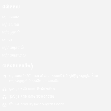
ផលិតផល
ស្មៅបាល់ទាត់
ស្មៅទេសភាព
ស្មៅចម្រុះពណ៌
ស្មៅ​ជ្រុះ
ស្មៅ​វាយ​កូនបាល់
ស្មៅវាយកូនហ្គោល
ទាក់ទងមកយើងខ្ញុំ
បន្ទប់លេខ 1-201 អគារ A1 ដំណាក់កាលទី II ទីក្រុងថ្មីផ្នែកសូហ្វវែរ តំបន់
បច្ចេកវិទ្យាខ្ពស់ ទីក្រុងស៊ីអាន ប្រទេសចិន
ទូរស័ព្ទ៖ +៨៦ ១៣៥៧២៩៥២៩៤២
ទូរស័ព្ទ៖ +៨៦ ១៣៥៧២០១៨៩៨៥
អ៊ីមែល៖ enquiry@xiaougrass.com