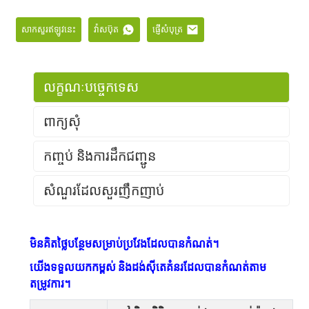
សាកសួរឥឡូវនេះ
វ៉ាសប៊ុត
ផ្ញើសំបុត្រ
លក្ខណៈបច្ចេកទេស
ពាក្យសុំ
កញ្ចប់ និងការដឹកជញ្ជូន
សំណួរដែលសួរញឹកញាប់
មិនគិតថ្លៃបន្ថែមសម្រាប់ប្រវែងដែលបានកំណត់។
១. តើធ្វើដូចម្តេចដើម្បីជ្រើសរើសស្មៅសិប្បនិម្មិត
ត្រឹមត្រូវ?
ទីលានប៉ាដេលនៅ
ទីលានប៉ាដេលនៅ
យើងទទួលយកកម្ពស់ និងដង់ស៊ីតេគំនរដែលបានកំណត់តាម
ប្រទេសជប៉ុន
ប្រទេសអ៊ីតាលី
តម្រូវការ។