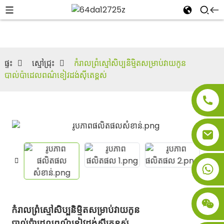
ផ្ទះ
ស្មៅ​ជ្រុះ
កំរាលព្រំស្មៅសិប្បនិម្មិតសម្រាប់វាយកូន
បាល់ប៉ាដេលពណ៌ខៀវដង់ស៊ីតេខ្ពស់
កំរាលព្រំស្មៅសិប្បនិម្មិតសម្រាប់វាយកូន
បាល់ប៉ាដេលពណ៌ខៀវដង់ស៊ីតេខ្ពស់