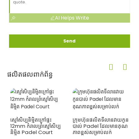
AI Helps Write
Send
ផលិតផលពាក់ព័ន្ធ
ស្មៅសិប្បនិម្មិតក្រៅផ្ទះ
ក្រុមហ៊ុនផលិតទីលានវាយកូន
12mm កំរាលព្រំស្មៅសិប្ប
បាល់ Padel ដែលមានគុណ
ស្
និម្មិត Padel Court
ភាពខ្ពស់សម្រាប់លក់
វ