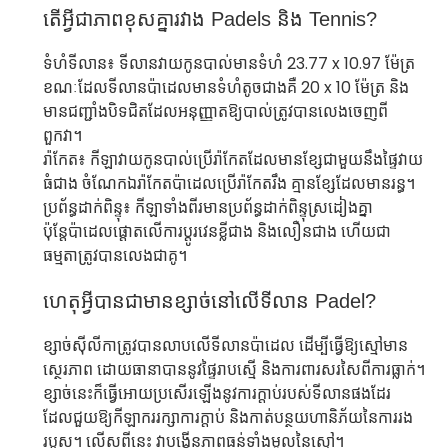
តើអ្វីជាភាពខុសគ្នារវាង Padels និង Tennis?
ទំហំទីលាន៖ ទីលានវាយកូនបាល់មានទំហំ 23.77 x 10.97 ម៉ែត្រ
ខណៈដែលទីលានប៉ាដេលមានទំហំតូចជាងគឺ 20 x 10 ម៉ែត្រ និង
មានជញ្ជាំងបិទជិតដែលអនុញ្ញាតឱ្យបាល់ត្រូវបានលេងចេញពី
ពួកវា។
រ៉ាកែត៖ កីឡាវាយកូនបាល់ប្រើរ៉ាកែតដែលមានខ្សែជាមួយនឹងផ្ទៃវាយ
ធំជាង ចំណែកឯរ៉ាកែតប៉ាដេលប្រើរ៉ាកែតរឹង គ្មានខ្សែដែលមានរន្ធ។
ប្រព័ន្ធដាក់ពិន្ទុ៖ កីឡាទាំងពីរមានប្រព័ន្ធដាក់ពិន្ទុស្រដៀងគ្នា
ប៉ុន្តែប៉ាដេលផ្តោតលើការប្តូរវេនខ្លីជាង និងលឿនជាង ហើយជា
ធម្មតាត្រូវបានលេងជាគូ។
ហេតុអ្វីបានជាមានខ្សាច់នៅលើទីលាន Padel?
ខ្សាច់ស៊ីលីកាត្រូវបានលាបលើទីលានប៉ាដេល ដើម្បីធ្វើឱ្យស្មៅមាន
ស្ថេរភាព ដោយធានាបាននូវផ្ទៃរាបស្មើ និងការពារសរសៃពីការធ្លាក់។
ខ្សាច់នេះក៏ធ្វើអោយប្រសើរឡើងនូវការក្តាប់របស់ទីលានផងដែរ
ដែលជួយឱ្យកីឡាកររក្សាការក្តាប់ និងកាត់បន្ថយហានិភ័យនៃការរង
របួស។ លើសពីនេះ វាបង្កើនភាពធន់ទាំងមូលនៃស្មៅ។