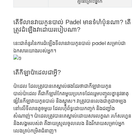
គ្មានគ្រោះថ្នាក់
តើទីលានវាយកូនបាល់ Padel មានទំហំប៉ុនណា? តើ
ត្រូវដំឡើងវាដោយរបៀបណា?
នេះ​ជា​គំនូរ​នៃ​ការ​ដំឡើង​ទីលាន​វាយ​កូនបាល់ padel សម្រាប់​ជា​
ឯកសារ​យោង​របស់​អ្នក។
តើកីឡាប៉ាដេលជាអ្វី?
ប៉ាដេល ដែលត្រូវបានគេស្គាល់ផងដែរថាជាកីឡាវាយកូន
បាល់ប៉ាដេល គឺជាកីឡារ៉ាកែតមួយប្រភេទដែលរួមបញ្ចូលគ្នានូវធាតុ
ផ្សំនៃកីឡាវាយកូនបាល់ និងស្ក្វាស។ វាត្រូវបានលេងជាគូជាចម្បង
នៅលើទីលានតូចមួយ ដែលហ៊ុំព័ទ្ធដោយកញ្ចក់ និងជញ្ជាំង
សំណាញ់។ ប៉ាដេលត្រូវបានគេស្គាល់ដោយសារលក្ខណៈរហ័សរហួន
និងសង្គមរបស់វា គឺងាយស្រួលចូលលេង និងរីករាយសម្រាប់អ្នក
លេងគ្រប់កម្រិតជំនាញ។