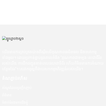
ដ
ខ្
យើងមានការគ្រប់គ្រងយ៉ាងតឹងរ៉ឹងលើគុណភាពផលិតផល និងសេវាកម្ម
ទាំងមូល។ ដោយប្រកាន់ខ្ជាប់នូវគោលគំនិត "គុណភាពជាចម្បង នេះជាជីវិត
របស់យើង; ការដឹកជញ្ជូនទាន់ពេលវេលាជាទីពីរ ហើយក៏មិនមានការចំណាយ
បន្ថែមដែរ"។ សេវាកម្មល្អគឺជាបេសកកម្មអភិវឌ្ឍន៍របស់យើង។
តំណភ្ជាប់រហ័ស
សំណួរដែលសួរញឹកញាប់
ព័ត៌មាន
ទំនាក់ទំនងមកយើងខ្ញុំ