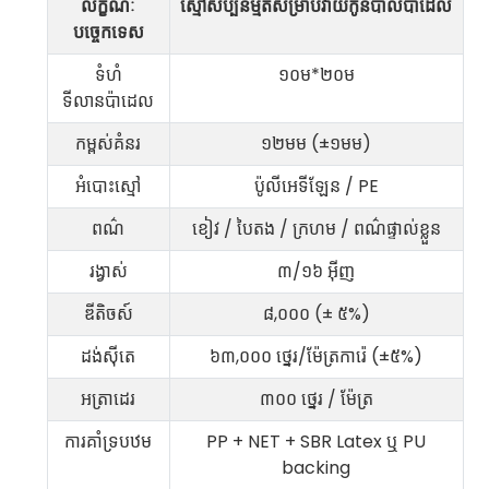
2. តើស្មៅ Padel Court របស់អ្នកធន់នឹងកាំ
លក្ខណៈ
ស្មៅសិប្បនិម្មិតសម្រាប់វាយកូនបាល់ប៉ាដេល
រស្មីយូវីដែរឬទេ?
បច្ចេកទេស
ទីលាន Padel នៅចក្រភព
ទីលាន Padel នៅ
ទំហំ
១០ម*២០ម
អង់គ្លេស
សាធារណរដ្ឋឆែក
៣. តើស្មៅ Padel Court របស់អ្នកបញ្ចេញ
ទីលានប៉ាដេល
ចំហាយពុលនៅពេលវាឡើងកម្តៅដែរឬទេ?
កម្ពស់គំនរ
១២មម (±១មម)
អំបោះស្មៅ
ប៉ូលីអេទីឡែន / PE
៤. តើការដឹកជញ្ជូននឹងចំណាយពេលប៉ុន្មាន?
ពណ៌
ខៀវ / បៃតង / ក្រហម / ពណ៌ផ្ទាល់ខ្លួន
រង្វាស់
៣/១៦ អ៊ីញ
៥. ចុះ​ចំណែក​តម្លៃ​អប្បបរមា​របស់​អ្នក​វិញ?
ឌីតិចស៍
៨,០០០ (± ៥%)
ដង់ស៊ីតេ
៦៣,០០០ ថ្នេរ/ម៉ែត្រការ៉េ (±៥%)
អត្រាដេរ
៣០០ ថ្នេរ / ម៉ែត្រ
៦. តើអ្នកនឹងគិតថ្លៃសំណាក និងថ្លៃដឹកជញ្ជូន
រហ័សដែរឬទេ?
ការគាំទ្របឋម
PP + NET + SBR Latex ឬ PU
backing