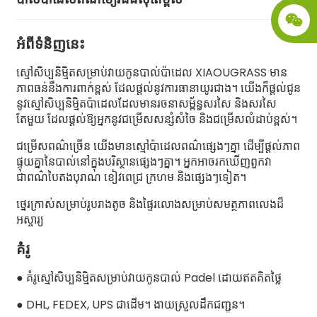
អំពី​ទំនិញ​នេះ
ស្មៅសិប្បនិម្មិតសម្រាប់វាយកូនបាល់ប៉ាដេល XIAOUGRASS មាន
ភាពធន់នឹងការពាក់ខ្ពស់ ដែលផ្តល់នូវការធានាយូរជាង។ យើងក៏ផ្តល់ជូន
នូវស្មៅសិប្បនិម្មិតប៉ាដេលដែលមានរចនាសម្ព័ន្ធសរសៃ និងសរសៃ
តែមួយ ដែលផ្តល់ឱ្យអ្នកនូវជម្រើសសន្សំសំចៃ និងជម្រើសលំដាប់ខ្ពស់។
ជម្រើសពណ៌ច្រើន យើងមានស្មៅប៉ាដេលពណ៌ផ្សេងៗគ្នា ដើម្បីផ្តល់ភាព
ផ្ទុយគ្នានៃបាល់នៅក្នុងបរិស្ថានផ្សេងៗគ្នា។ អ្នកអាចរកឃើញពួកវា
ជាពណ៌បៃតងបុរាណ ខៀវពេជ្រ ក្រហម និងផ្សេងៗទៀត។
.
ថ្នេរក្រាស់សម្រាប់រូបរាងតូច និងផ្ទៃរលោងសម្រាប់សមត្ថភាពលេងដ៏
អស្ចារ្យ
គំរូ
● គំរូស្មៅសិប្បនិម្មិតសម្រាប់វាយកូនបាល់ Padel ដោយឥតគិតថ្លៃ
● DHL, FEDEX, UPS ជាដើម។ ងាយស្រួលដឹកជញ្ជូន។