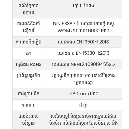
ពណ៌ផ្ទៃខាង
ខ្មៅ ឬ បៃតង
៧. តើ​វិធីសាស្ត្រ​ទូទាត់​របស់​អ្នក​ជា​អ្វី?
ក្រោយ
ភាពធន់នឹងកាំ
DIN 53387 បំពេញតាមការធ្វើតេស្ត
៨. តើអ្នកមានវិញ្ញាបនបត្រអ្វីខ្លះសម្រាប់
រស្មីយូវី
WOM រយៈពេល 6000 ម៉ោង
ផលិតផលរបស់អ្នក?
ភាពធន់នឹងភ្លើង
យោងតាម ​​EN 13501-1:2018
នេះ
យោងតាម ​​EN 15330-1:2013
ស្តង់ដារ RoHS
យោងតាម ​​NBHL2409019455SD
ប្រព័ន្ធបង្ហូរទឹក
រន្ធបង្ហូរទឹកប្រហែល ៥០ នៅលើផ្ទៃខាង
ក្រោយស្មៅ
ភាពជ្រាបទឹក
≥180mm/ម៉ោង
ការធានា
៨ ឆ្នាំ
ផលប៉ះពាល់
សរសៃស្មៅ និងស្រទាប់ខាងក្រោយដែល
បរិស្ថាន
មិនប៉ះពាល់ដល់បរិស្ថាន ដែលមិនពុល និង