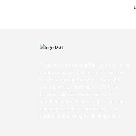
W
Nous exerçons un contrôle rigoureux sur la
qualité de nos produits et de nos services.
Fidèles à notre philosophie « La qualité
avant tout, c'est notre raison d'être ; la
livraison dans les délais, sans frais
supplémentaires, vient ensuite », nous nous
engageons à vous offrir un service de
qualité, moteur de notre développement.