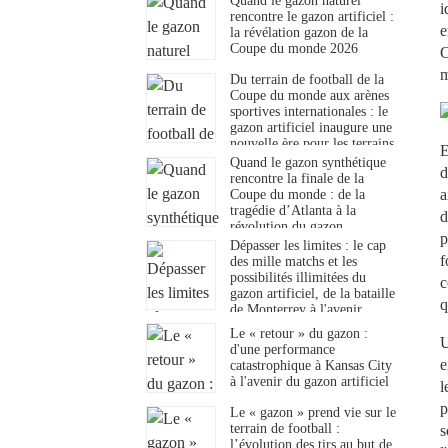
Quand le gazon naturel
i
rencontre le gazon artificiel :
e
la révélation gazon de la
Coupe du monde 2026
C
m
Du terrain de football de la
Coupe du monde aux arènes
sportives internationales : le
gazon artificiel inaugure une
nouvelle ère pour les terrains
E
de football.
Quand le gazon synthétique
rencontre la finale de la
a
Coupe du monde : de la
tragédie d’Atlanta à la
d
révolution du gazon
p
synthétique
Dépasser les limites : le cap
f
des mille matchs et les
possibilités illimitées du
c
gazon artificiel, de la bataille
q
de Monterrey à l'avenir
Le « retour » du gazon :
U
d'une performance
e
catastrophique à Kansas City
à l'avenir du gazon artificiel
l
p
Le « gazon » prend vie sur le
terrain de football :
s
l’évolution des tirs au but de