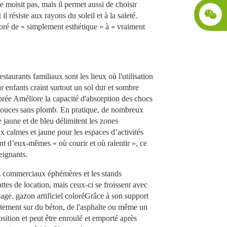
 moisit pas, mais il permet aussi de choisir
il résiste aux rayons du soleil et à la saleté.
loré
de « simplement esthétique » à « vraiment
estaurants familiaux sont les lieux où l'utilisation
ur enfants craint surtout un sol dur et sombre
orée
Améliore la capacité d'absorption des chocs
s douces sans plomb. En pratique, de nombreux
jaune et de bleu délimitent les zones
ux calmes et jaune pour les espaces d’activités
t d’eux-mêmes « où courir et où ralentir », ce
seignants.
s commerciaux éphémères et les stands
nattes de location, mais ceux-ci se froissent avec
tage.
gazon artificiel coloré
Grâce à son support
ectement sur du béton, de l'asphalte ou même un
osition et peut être enroulé et emporté après