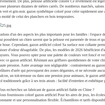
'événement. De plus,
pelouse artificielle colorée
Ce revêtement est léger
oser plusieurs dizaines de mètres carrés. De nombreux marchés, salons au
n vert et gris-noir.
gazon synthétique coloré
pour créer rapidement une 
a moitié de celui des planchers en bois temporaires.
arlons d'un des aspects les plus importants pour les familles : l'espac
ui possèdent un chien savent que la pelouse est parsemée de trous et que,
e boue. Cependant,
gazon artificiel coloré
Sa surface non collante permet
aisser d'odeur désagréable. De plus, les modèles de 2026 bénéficient d'
ayures. Vous pouvez opter pour une palette de couleurs vert foncé et vert 
vec ce gazon artificiel. Résistant aux griffures quotidiennes de votre chi
aute pression. Autre avantage non négligeable : contrairement au gazon 
rûlures d'urée qui provoquent des zones dégarnies, et ne nécessite auc
alcon, un toit-terrasse ou dans une pension pour animaux, le gazon arti
ol traditionnels grâce à ses trois atouts : facilité d'entretien et esthétiqu
ous recherchez un fabricant de gazon artificiel fiable en Chine ?
ous fournissons
coloré
gazon artificiel
Pour les aires de jeux, les écoles
onstante et une personnalisation flexible. Échantillons et tarifs disponi