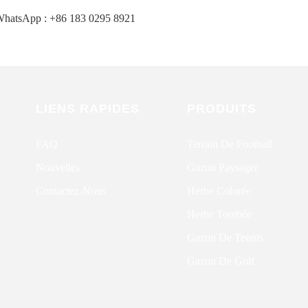
hatsApp : +86 183 0295 8921
LIENS RAPIDES
PRODUITS
FAQ
Terrain De Football
Nouvelles
Gazon Paysager
Contactez-Nous
Herbe Colorée
Herbe Tombée
Gazon De Tennis
Gazon De Golf