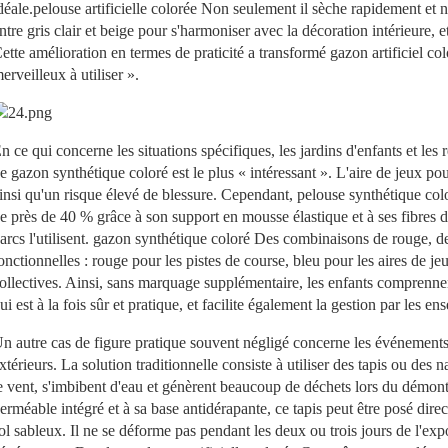
déale.
pelouse artificielle colorée
Non seulement il sèche rapidement et ne
ntre gris clair et beige pour s'harmoniser avec la décoration intérieure, et 
ette amélioration en termes de praticité a transformé
gazon artificiel co
erveilleux à utiliser ».
n ce qui concerne les situations spécifiques, les jardins d'enfants et les r
de
gazon synthétique coloré
est le plus « intéressant ». L'aire de jeux po
insi qu'un risque élevé de blessure. Cependant,
pelouse synthétique col
e près de 40 % grâce à son support en mousse élastique et à ses fibre
arcs l'utilisent.
gazon synthétique coloré
Des combinaisons de rouge, de 
onctionnelles : rouge pour les pistes de course, bleu pour les aires de je
ollectives. Ainsi, sans marquage supplémentaire, les enfants comprennen
ui est à la fois sûr et pratique, et facilite également la gestion par les en
n autre cas de figure pratique souvent négligé concerne les événement
xtérieurs. La solution traditionnelle consiste à utiliser des tapis ou des 
e vent, s'imbibent d'eau et génèrent beaucoup de déchets lors du démon
erméable intégré et à sa base antidérapante, ce tapis peut être posé dir
ol sableux. Il ne se déforme pas pendant les deux ou trois jours de l'exp