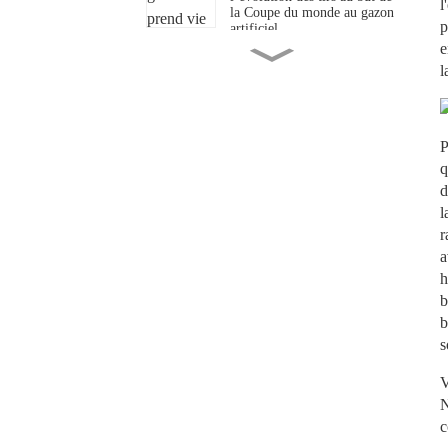
l
la Coupe du monde au gazon
p
artificiel
« Quand le « roi sans
e
couronne » foule le gazon
l
artificiel : la révolution des
prairies derrière la Coupe du
monde 2026 »
Quand le gazon artificiel
P
rencontre la Coupe du
monde : du blitz de 64
q
secondes à San Francisco à
d
l’avenir de la révolution du
gazon
l
De Philadelphie à la cour
r
intérieure : le « gazon » qui a
a
lancé la Coupe du monde
h
b
Au-delà du blitz de 71
secondes - La « bataille des
b
prairies » de la Coupe du
s
monde 2026
V
N
c