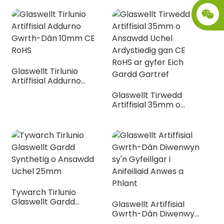
Defnydd Gerddi
ac Awyr Agored
Tirlunio
Glaswellt Tirlunio
Artiffisial Addurno
Gwrth-Dân 10mm CE
Glaswellt Tirwedd
RoHS
Artiffisial 35mm o
Ansawdd Uchel
Ardystiedig gan CE
RoHS ar gyfer Eich
.
Gardd Gartref
Tywarch Tirlunio
Glaswellt Gardd
Glaswellt Artiffisial
Synthetig o Ansawdd
Gwrth-Dân Diwenwyn
Uchel 25mm
sy'n Gyfeillgar i