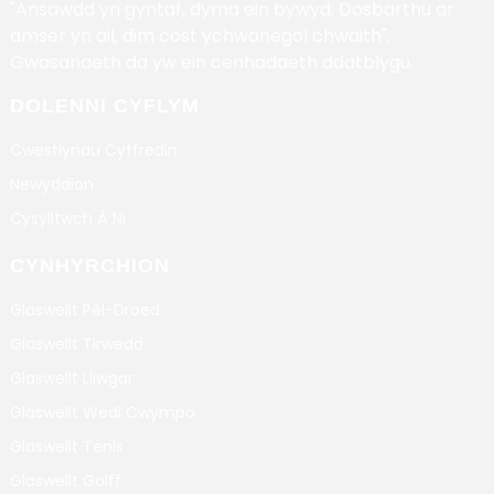
"Ansawdd yn gyntaf, dyma ein bywyd; Dosbarthu ar
amser yn ail, dim cost ychwanegol chwaith".
Gwasanaeth da yw ein cenhadaeth ddatblygu.
DOLENNI CYFLYM
Cwestiynau Cyffredin
Newyddion
Cysylltwch Â Ni
CYNHYRCHION
Glaswellt Pêl-Droed
Glaswellt Tirwedd
Glaswellt Lliwgar
Glaswellt Wedi Cwympo
Glaswellt Tenis
Glaswellt Golff