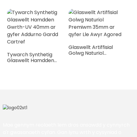
Anifeiliaid Anwes a
Phlant
Glaswellt Artiffisial
Golwg Naturiol
Tywarch Synthetig
Premiwm 35mm ar
Glaswellt Hamdden
gyfer Lle Awyr Agored
Gwrth-UV 40mm ar
gyfer Addurno Gardd
Cartref
Mae gennym reolaeth lem dros ansawdd y cynnyrch
a'r gwasanaeth cyfan. Gan lynu wrth y cysyniad o